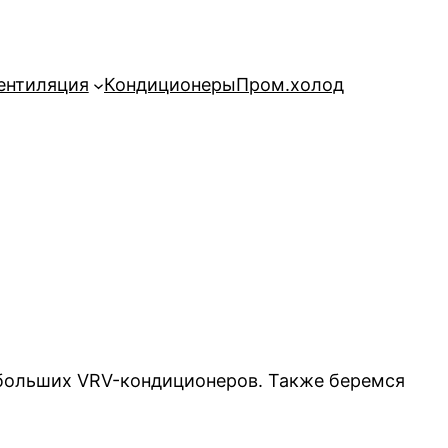
ентиляция
Кондиционеры
Пром.холод
больших VRV-кондиционеров. Также беремся